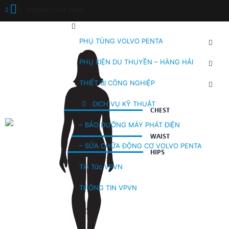
PRODUCT SIZE GUIDE
PHỤ TÙNG VOLVO PENTA
PHỤ KIỆN DU THUYỀN – HÀNG HẢI
THIẾT BỊ CÔNG NGHIỆP
DỊCH VỤ KỸ THUẬT
– BẢO DƯỠNG MÁY PHÁT ĐIỆN
– SỬA CHỮA ĐỘNG CƠ VOLVO PENTA
Tin Tức VPVN
THÔNG TIN VPVN