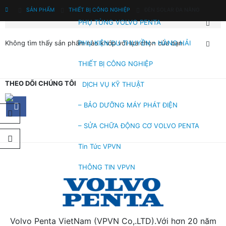
SẢN PHẨM
THIẾT BỊ CÔNG NGHIỆP
ĐÈN SOLAR ĐA NĂNG
PHỤ TÙNG VOLVO PENTA
PHỤ KIỆN DU THUYỀN – HÀNG HẢI
Không tìm thấy sản phẩm nào khớp với lựa chọn của bạn.
THIẾT BỊ CÔNG NGHIỆP
THEO DÕI CHÚNG TÔI
DỊCH VỤ KỸ THUẬT
– BẢO DƯỠNG MÁY PHÁT ĐIỆN
– SỬA CHỮA ĐỘNG CƠ VOLVO PENTA
Tin Tức VPVN
THÔNG TIN VPVN
Volvo Penta VietNam (VPVN Co,.LTD).Với hơn 20 năm