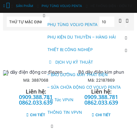
SẢN PHẨM
PHỤ TÙNG VOLVO PENTA
HỆ THỐNG ĐIỆN – ĐIỆN TỬ
PHỤ TÙNG VOLVO PENTA
PHỤ KIỆN DU THUYỀN – HÀNG HẢI
THIẾT BỊ CÔNG NGHIỆP
DỊCH VỤ KỸ THUẬT
Bộ dây điện động cơ điezen ( Volvo penta)
Bộ dây điện kim phun
– BẢO DƯỠNG MÁY PHÁT ĐIỆN
Mã: 3887068
Mã: 22187869
– SỬA CHỮA ĐỘNG CƠ VOLVO PENTA
Liên hệ:
Liên hệ:
0909.388.781
0909.388.781
Tin Tức VPVN
0862.033.639
0862.033.639
THÔNG TIN VPVN
CHI TIẾT
CHI TIẾT