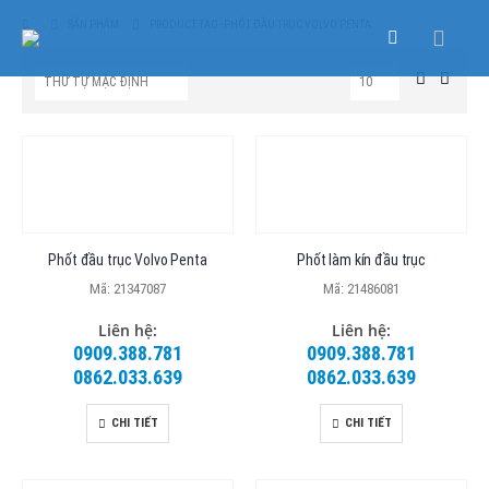
SẢN PHẨM
PRODUCT TAG -
PHỐT ĐẦU TRỤC VOLVO PENTA
Phốt đầu trục Volvo Penta
Phốt làm kín đầu trục
Mã: 21347087
Mã: 21486081
Liên hệ:
Liên hệ:
0909.388.781
0909.388.781
0862.033.639
0862.033.639
CHI TIẾT
CHI TIẾT