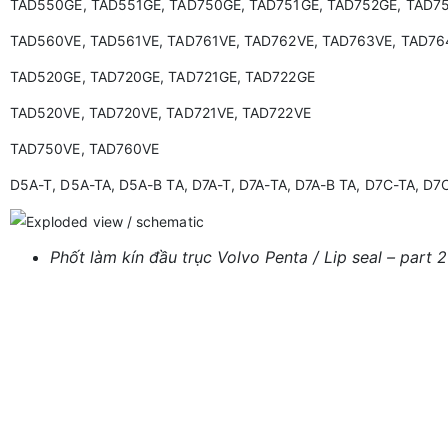
TAD550GE, TAD551GE, TAD750GE, TAD751GE, TAD752GE, TAD7
TAD560VE, TAD561VE, TAD761VE, TAD762VE, TAD763VE, TAD76
TAD520GE, TAD720GE, TAD721GE, TAD722GE
TAD520VE, TAD720VE, TAD721VE, TAD722VE
TAD750VE, TAD760VE
D5A-T, D5A-TA, D5A-B TA, D7A-T, D7A-TA, D7A-B TA, D7C-TA, D7
Phốt làm kín đầu trục Volvo Penta / Lip seal – part 2