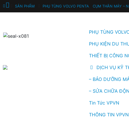
SẢN PHẨM
PHỤ TÙNG VOLVO PENTA
,
CỤM THÂN MÁY – 
PHỤ TÙNG VOLV
PHỤ KIỆN DU TH
THIẾT BỊ CÔNG N
DỊCH VỤ KỸ 
– BẢO DƯỠNG MÁ
– SỬA CHỮA ĐỘN
Tin Tức VPVN
THÔNG TIN VPVN