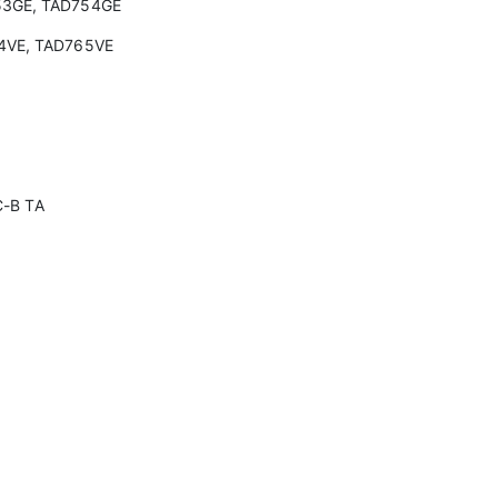
53GE, TAD754GE
4VE, TAD765VE
C-B TA