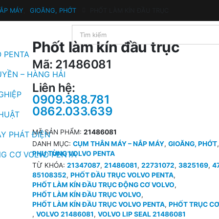
NẮP MÁY
,
GIOĂNG, PHỚT
PHỐT LÀM KÍN ĐẦU TRỤC
Phốt làm kín đầu trục
O PENTA
Mã: 21486081
UYỀN – HÀNG HẢI
Liên hệ:
GHIỆP
0909.388.781
0862.033.639
THUẬT
MÃ SẢN PHẨM:
21486081
Y PHÁT ĐIỆN
DANH MỤC:
CỤM THÂN MÁY – NẮP MÁY
,
GIOĂNG, PHỚT
,
G CƠ VOLVO PENTA
PHỤ TÙNG VOLVO PENTA
TỪ KHÓA:
21347087
,
21486081
,
22731072
,
3825169
,
4
85108352
,
PHỐT ĐẦU TRỤC VOLVO PENTA
,
PHỐT LÀM KÍN ĐẦU TRỤC ĐỘNG CƠ VOLVO
,
PHỐT LÀM KÍN ĐẦU TRỤC VOLVO
,
PHỐT LÀM KÍN ĐẦU TRỤC VOLVO PENTA
,
PHỐT TRỤC CƠ
,
VOLVO 21486081
,
VOLVO LIP SEAL 21486081