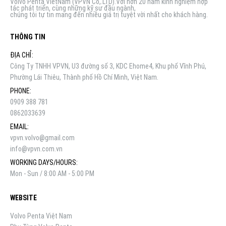
Volvo Penta VietNam (VPVN Co,.LTD).Với hơn 20 năm kinh nghiệm hợp
tác phát triển, cùng những kỹ sư đầu ngành,
chúng tôi tự tin mang đến nhiều giá trị tuyệt vời nhất cho khách hàng.
THÔNG TIN
ĐỊA CHỈ:
Công Ty TNHH VPVN, U3 đường số 3, KDC Ehome4, Khu phố Vĩnh Phú,
Phường Lái Thiêu, Thành phố Hồ Chí Minh, Việt Nam.
PHONE:
0909 388 781
0862033639
EMAIL:
vpvn.volvo@gmail.com
info@vpvn.com.vn
WORKING DAYS/HOURS:
Mon - Sun / 8:00 AM - 5:00 PM
WEBSITE
Volvo Penta Việt Nam