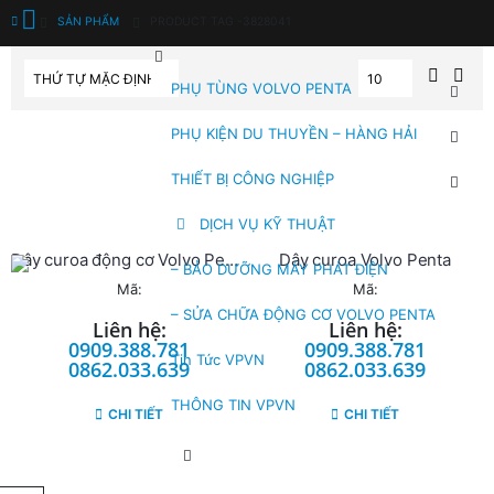
SẢN PHẨM
PRODUCT TAG -
3828041
PHỤ TÙNG VOLVO PENTA
PHỤ KIỆN DU THUYỀN – HÀNG HẢI
THIẾT BỊ CÔNG NGHIỆP
DỊCH VỤ KỸ THUẬT
Dây curoa động cơ Volvo Penta
Dây curoa Volvo Penta
– BẢO DƯỠNG MÁY PHÁT ĐIỆN
Mã:
Mã:
– SỬA CHỮA ĐỘNG CƠ VOLVO PENTA
Liên hệ:
Liên hệ:
0909.388.781
0909.388.781
Tin Tức VPVN
0862.033.639
0862.033.639
THÔNG TIN VPVN
CHI TIẾT
CHI TIẾT