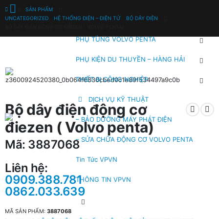
SẢN PHẨM
UNCATEGORIZED
,
HỆ THỐNG ĐIỆN – ĐIỆN TỬ
,
BỘ DÂY ĐIỆN
BỘ DÂY ĐIỆN ĐỘNG CƠ ĐIEZEN ( VOLVO PENTA)
PHỤ TÙNG VOLVO PENTA
PHỤ KIỆN DU THUYỀN – HÀNG HẢI
THIẾT BỊ CÔNG NGHIỆP
DỊCH VỤ KỸ THUẬT
Bộ dây điện động cơ
– BẢO DƯỠNG MÁY PHÁT ĐIỆN
điezen ( Volvo penta)
– SỬA CHỮA ĐỘNG CƠ VOLVO PENTA
Mã: 3887068
Tin Tức VPVN
Liên hệ:
0909.388.781
THÔNG TIN VPVN
0862.033.639
MÃ SẢN PHẨM:
3887068