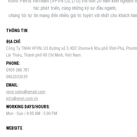
Volvo Penta VietNam (VPVN Co,.LTD).Với hơn 20 năm kinh nghiệm 
tác phát triển, cùng những kỹ sư đầu ngành,
chúng tôi tự tin mang đến nhiều giá trị tuyệt vời nhất cho khách hàn
THÔNG TIN
ĐỊA CHỈ:
Công Ty TNHH VPVN, U3 đường số 3, KDC Ehome4, Khu phố Vĩnh Phú, Phườ
Lái Thiêu, Thành phố Hồ Chí Minh, Việt Nam.
PHONE:
0909 388 781
0862033639
EMAIL:
vpvn.volvo@gmail.com
info@vpvn.com.vn
WORKING DAYS/HOURS:
Mon - Sun / 8:00 AM - 5:00 PM
WEBSITE