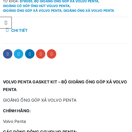
TỪ KHÓA:
876065
,
BỘ GIOĂNG ỐNG GÓP XẢ VOLVO PENTA
,
GIOĂNG CỔ GÓP ỐNG HÚT VOLVO PENTA
,
GIOĂNG ỐNG GÓP XẢ VOLVO PENTA
,
GIOĂNG ỐNG XẢ VOLVO PENTA
CHI TIẾT
VOLVO PENTA GASKET KIT – BỘ GIOĂNG ỐNG GÓP XẢ VOLVO
PENTA
GIOĂNG ỐNG GÓP XẢ VOLVO PENTA
CHÍNH HÃNG:
Volvo Penta
CÁC DÒNG ĐỘNG CƠ VOLVO PENTA: