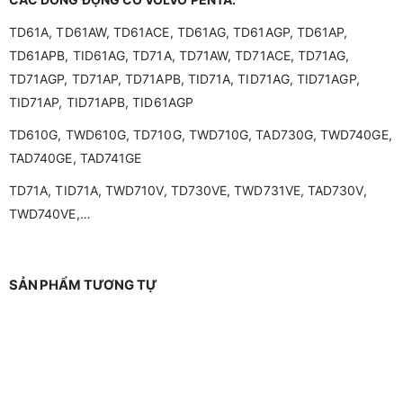
TD61A, TD61AW, TD61ACE, TD61AG, TD61AGP, TD61AP,
TD61APB, TID61AG, TD71A, TD71AW, TD71ACE, TD71AG,
TD71AGP, TD71AP, TD71APB, TID71A, TID71AG, TID71AGP,
TID71AP, TID71APB, TID61AGP
TD610G, TWD610G, TD710G, TWD710G, TAD730G, TWD740GE,
TAD740GE, TAD741GE
TD71A, TID71A, TWD710V, TD730VE, TWD731VE, TAD730V,
TWD740VE,…
SẢN PHẨM TƯƠNG TỰ