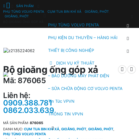
SẢN PHẨM
PHỤ TÙNG VOLVO PENTA
,
CỤM TUA BIN KHÍ XẢ
,
GIOĂNG, PHỚT
,
GIOĂNG, PHỚT
BỘ GIOĂNG ỐNG GÓP XẢ
PHỤ TÙNG VOLVO PENTA
PHỤ KIỆN DU THUYỀN – HÀNG HẢI
THIẾT BỊ CÔNG NGHIỆP
DỊCH VỤ KỸ THUẬT
Bộ gioăng ống góp xả
– BẢO DƯỠNG MÁY PHÁT ĐIỆN
Mã: 876065
– SỬA CHỮA ĐỘNG CƠ VOLVO PENTA
Liên hệ:
0909.388.781
Tin Tức VPVN
0862.033.639
THÔNG TIN VPVN
MÃ SẢN PHẨM:
876065
DANH MỤC:
CỤM TUA BIN KHÍ XẢ
,
GIOĂNG, PHỚT
,
GIOĂNG, PHỚT
,
PHỤ TÙNG VOLVO PENTA