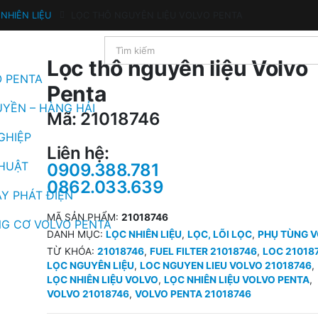
NHIÊN LIỆU
LỌC THÔ NGUYÊN LIỆU VOLVO PENTA
Lọc thô nguyên liệu Volvo
O PENTA
Penta
UYỀN – HÀNG HẢI
Mã: 21018746
GHIỆP
Liên hệ:
THUẬT
0909.388.781
0862.033.639
Y PHÁT ĐIỆN
MÃ SẢN PHẨM:
21018746
G CƠ VOLVO PENTA
DANH MỤC:
LỌC NHIÊN LIỆU
,
LỌC, LÕI LỌC
,
PHỤ TÙNG V
TỪ KHÓA:
21018746
,
FUEL FILTER 21018746
,
LOC 21018
LỌC NGUYÊN LIỆU
,
LOC NGUYEN LIEU VOLVO 21018746
,
LỌC NHIÊN LIỆU VOLVO
,
LỌC NHIÊN LIỆU VOLVO PENTA
,
VOLVO 21018746
,
VOLVO PENTA 21018746