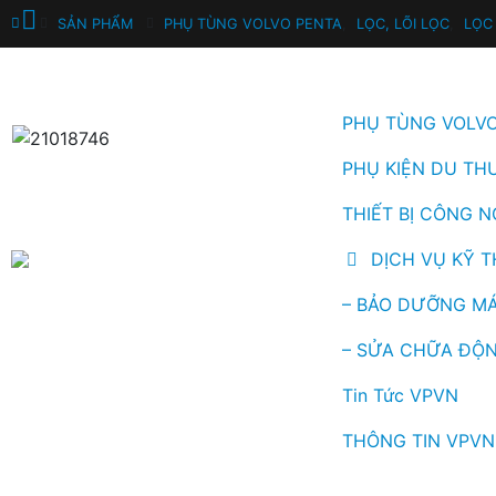
SẢN PHẨM
PHỤ TÙNG VOLVO PENTA
,
LỌC, LÕI LỌC
,
LỌC 
PHỤ TÙNG VOLV
PHỤ KIỆN DU TH
THIẾT BỊ CÔNG N
DỊCH VỤ KỸ 
– BẢO DƯỠNG MÁ
– SỬA CHỮA ĐỘN
Tin Tức VPVN
THÔNG TIN VPVN