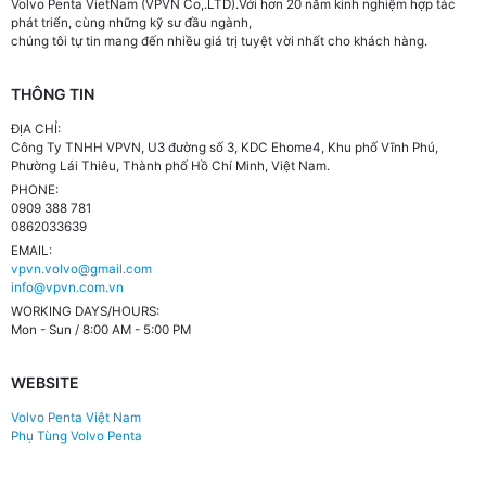
Volvo Penta VietNam (VPVN Co,.LTD).Với hơn 20 năm kinh nghiệm hợp tác
phát triển, cùng những kỹ sư đầu ngành,
chúng tôi tự tin mang đến nhiều giá trị tuyệt vời nhất cho khách hàng.
THÔNG TIN
ĐỊA CHỈ:
Công Ty TNHH VPVN, U3 đường số 3, KDC Ehome4, Khu phố Vĩnh Phú,
Phường Lái Thiêu, Thành phố Hồ Chí Minh, Việt Nam.
PHONE:
0909 388 781
0862033639
EMAIL:
vpvn.volvo@gmail.com
info@vpvn.com.vn
WORKING DAYS/HOURS:
Mon - Sun / 8:00 AM - 5:00 PM
WEBSITE
Volvo Penta Việt Nam
Phụ Tùng Volvo Penta