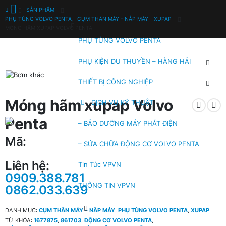
SẢN PHẨM
PHỤ TÙNG VOLVO PENTA
,
CỤM THÂN MÁY – NẮP MÁY
,
XUPAP
MÓNG HÃM XUPAP VOLVO PENTA
PHỤ TÙNG VOLVO PENTA
PHỤ KIỆN DU THUYỀN – HÀNG HẢI
THIẾT BỊ CÔNG NGHIỆP
Móng hãm xupap Volvo
DỊCH VỤ KỸ THUẬT
Penta
– BẢO DƯỠNG MÁY PHÁT ĐIỆN
Mã:
– SỬA CHỮA ĐỘNG CƠ VOLVO PENTA
Liên hệ:
Tin Tức VPVN
0909.388.781
THÔNG TIN VPVN
0862.033.639
DANH MỤC:
CỤM THÂN MÁY – NẮP MÁY
,
PHỤ TÙNG VOLVO PENTA
,
XUPAP
TỪ KHÓA:
1677875
,
861703
,
ĐỘNG CƠ VOLVO PENTA
,