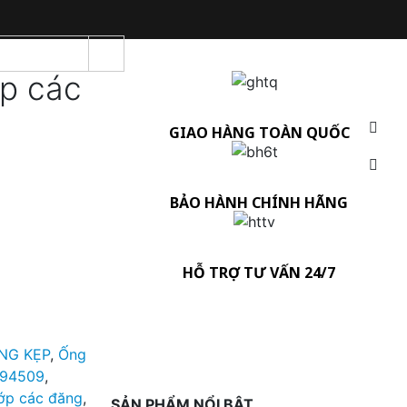
ớp các
GIAO HÀNG TOÀN QUỐC
BẢO HÀNH CHÍNH HÃNG
HỖ TRỢ TƯ VẤN 24/7
NG KẸP
,
Ống
94509
,
hớp các đăng
,
SẢN PHẨM NỔI BẬT