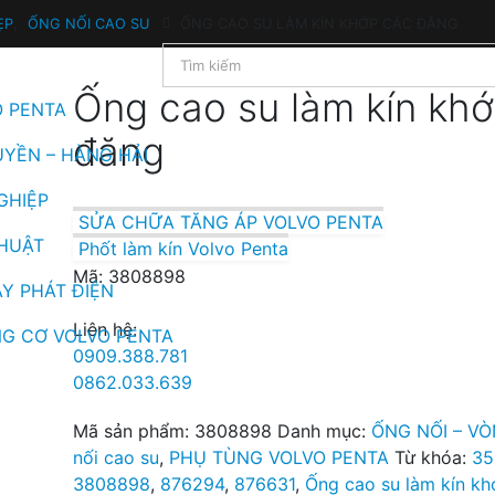
ẸP
,
ỐNG NỐI CAO SU
ỐNG CAO SU LÀM KÍN KHỚP CÁC ĐĂNG
Ống cao su làm kín kh
O PENTA
đăng
UYỀN – HÀNG HẢI
GHIỆP
SỬA CHỮA TĂNG ÁP VOLVO PENTA
THUẬT
Phốt làm kín Volvo Penta
Mã: 3808898
Y PHÁT ĐIỆN
Liên hệ:
G CƠ VOLVO PENTA
0909.388.781
0862.033.639
Mã sản phẩm:
3808898
Danh mục:
ỐNG NỐI – VÒ
nối cao su
,
PHỤ TÙNG VOLVO PENTA
Từ khóa:
35
3808898
,
876294
,
876631
,
Ống cao su làm kín k