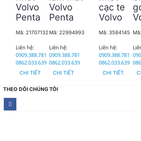
Volvo
Volvo
cạc te
gó
Penta
Penta
Volvo
V
Mã: 21707132
Mã: 22994993
Mã: 3584145
Mã
Liên hệ:
Liên hệ:
Liên hệ:
Liê
0909.388.781
0909.388.781
0909.388.781
090
0862.033.639
0862.033.639
0862.033.639
086
CHI TIẾT
CHI TIẾT
CHI TIẾT
C
THEO DÕI CHÚNG TÔI