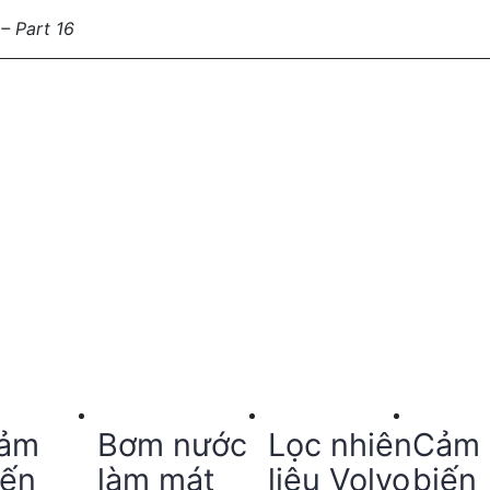
– Part 16
ảm
Bơm nước
Lọc nhiên
Cảm
iến
làm mát
liệu Volvo
biến