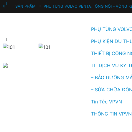
SẢN PHẨM
PHỤ TÙNG VOLVO PENTA
,
ỐNG NỐI – VÒNG K
PHỤ TÙNG VOLV
PHỤ KIỆN DU TH
THIẾT BỊ CÔNG N
DỊCH VỤ KỸ 
– BẢO DƯỠNG MÁ
– SỬA CHỮA ĐỘN
Tin Tức VPVN
THÔNG TIN VPVN