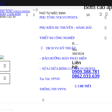
Bơm cao áp
SẢN PHẨM
PHỤ TÙNG VOLVO PENTA
BƠM, CÁNH BƠM
PHỤ TÙNG VOLVO PENTA
BƠM CAO ÁP
PHỤ KIỆN DU THUYỀN – HÀNG HẢI
THIẾT BỊ CÔNG NGHIỆP
Bơm cao áp Volvo Penta
DỊCH VỤ KỸ THUẬT
Mã:
3803828
– BẢO DƯỠNG MÁY PHÁT ĐIỆN
Liên
hệ:
– SỬA CHỮA ĐỘNG CƠ VOLVO PENTA
0909.388.781
0862.033.639
Tin Tức VPVN
CHI TIẾT
THÔNG TIN VPVN