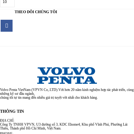
THEO DÕI CHÚNG TÔI
Volvo Penta VietNam (VPVN Co,.LTD).Với hơn 20 năm kinh nghiệm hợp tác phát triển, cùng
những kỹ sư đầu ngành,
chúng tôi tự tin mang đến nhiều giá trị tuyệt vời nhất cho khách hàng.
THÔNG TIN
ĐỊA CHỈ:
Công Ty TNHH VPVN, U3 đường số 3, KDC Ehome4, Khu phố Vĩnh Phú, Phường Lái
Thiêu, Thành phố Hồ Chí Minh, Việt Nam.
PHONE: