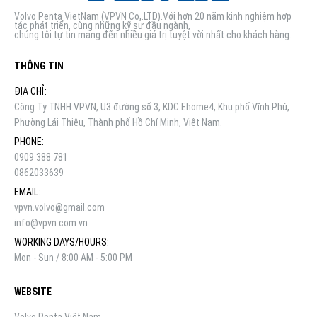
Volvo Penta VietNam (VPVN Co,.LTD).Với hơn 20 năm kinh nghiệm hợp
tác phát triển, cùng những kỹ sư đầu ngành,
chúng tôi tự tin mang đến nhiều giá trị tuyệt vời nhất cho khách hàng.
THÔNG TIN
ĐỊA CHỈ:
Công Ty TNHH VPVN, U3 đường số 3, KDC Ehome4, Khu phố Vĩnh Phú,
Phường Lái Thiêu, Thành phố Hồ Chí Minh, Việt Nam.
PHONE:
0909 388 781
0862033639
EMAIL:
vpvn.volvo@gmail.com
info@vpvn.com.vn
WORKING DAYS/HOURS:
Mon - Sun / 8:00 AM - 5:00 PM
WEBSITE
Volvo Penta Việt Nam