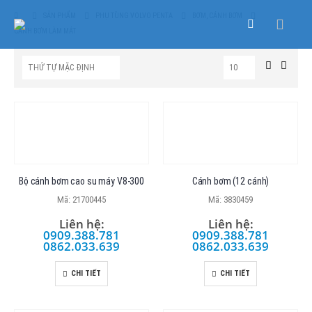
SẢN PHẨM
PHỤ TÙNG VOLVO PENTA
BƠM, CÁNH BƠM
CÁNH BƠM LÀM MÁT
Bộ cánh bơm cao su máy V8-300
Cánh bơm (12 cánh)
Mã: 21700445
Mã: 3830459
Liên hệ:
Liên hệ:
0909.388.781
0909.388.781
0862.033.639
0862.033.639
CHI TIẾT
CHI TIẾT