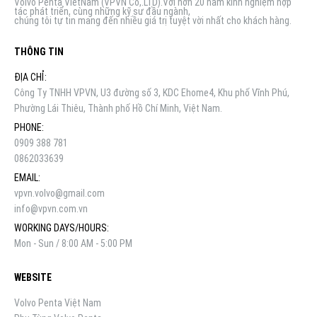
Volvo Penta VietNam (VPVN Co,.LTD).Với hơn 20 năm kinh nghiệm hợp
tác phát triển, cùng những kỹ sư đầu ngành,
chúng tôi tự tin mang đến nhiều giá trị tuyệt vời nhất cho khách hàng.
THÔNG TIN
ĐỊA CHỈ:
Công Ty TNHH VPVN, U3 đường số 3, KDC Ehome4, Khu phố Vĩnh Phú,
Phường Lái Thiêu, Thành phố Hồ Chí Minh, Việt Nam.
PHONE:
0909 388 781
0862033639
EMAIL:
vpvn.volvo@gmail.com
info@vpvn.com.vn
WORKING DAYS/HOURS:
Mon - Sun / 8:00 AM - 5:00 PM
WEBSITE
Volvo Penta Việt Nam