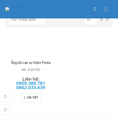
SẢN PHẨM
PRODUCT TAG -
21021925
Ống nối cao su Volvo Penta
Mã: 21021925
Liên hệ:
0909.388.781
0862.033.639
CHI TIẾT