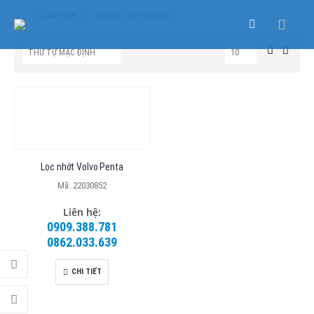
SẢN PHẨM
PRODUCT TAG -
22030852
Lọc nhớt Volvo Penta
Mã: 22030852
Liên hệ:
0909.388.781
0862.033.639
CHI TIẾT