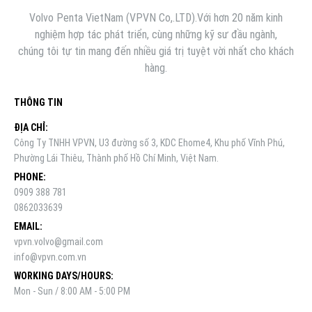
Volvo Penta VietNam (VPVN Co,.LTD).Với hơn 20 năm kinh
nghiệm hợp tác phát triển, cùng những kỹ sư đầu ngành,
chúng tôi tự tin mang đến nhiều giá trị tuyệt vời nhất cho khách
hàng.
THÔNG TIN
ĐỊA CHỈ:
Công Ty TNHH VPVN, U3 đường số 3, KDC Ehome4, Khu phố Vĩnh Phú,
Phường Lái Thiêu, Thành phố Hồ Chí Minh, Việt Nam.
PHONE:
0909 388 781
0862033639
EMAIL:
vpvn.volvo@gmail.com
info@vpvn.com.vn
WORKING DAYS/HOURS:
Mon - Sun / 8:00 AM - 5:00 PM