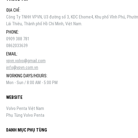
ĐỊA CHỈ:
Công Ty TNHH VPVN, U3 đường số 3, KDC Ehome4, Khu phố Vĩnh Phú, Phườ
Lái Thiêu, Thành phố Hồ Chí Minh, Việt Nam.
PHONE:
0909 388 781
0862033639
EMAIL:
vpvn.volvo@gmail.com
info@vpvn.com.vn
WORKING DAYS/HOURS:
Mon - Sun / 8:00 AM - 5:00 PM
WEBSITE
Volvo Penta Việt Nam
Phụ Tùng Volvo Penta
DANH MỤC PHỤ TÙNG