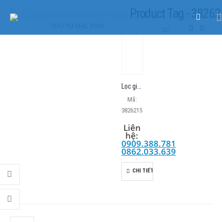
Product Tag - 3826
SẢN PHẨM
PRODUCT TAG -
3826215
Lọc gió Volvo Penta | Air Filter
Mã:
3826215
Liên
hệ:
0909.388.781
0862.033.639
CHI TIẾT