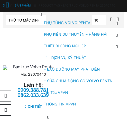
SẢN PHẨM
PRODUCT TAG -
BẠC TRỤC VOLVO PENTA 23070440
PHỤ TÙNG VOLVO PENTA
PHỤ KIỆN DU THUYỀN – HÀNG HẢI
THIẾT BỊ CÔNG NGHIỆP
DỊCH VỤ KỸ THUẬT
Bạc trục Volvo Penta
– BẢO DƯỠNG MÁY PHÁT ĐIỆN
Mã: 23070440
– SỬA CHỮA ĐỘNG CƠ VOLVO PENTA
Liên hệ:
0909.388.781
Tin Tức VPVN
0862.033.639
THÔNG TIN VPVN
CHI TIẾT