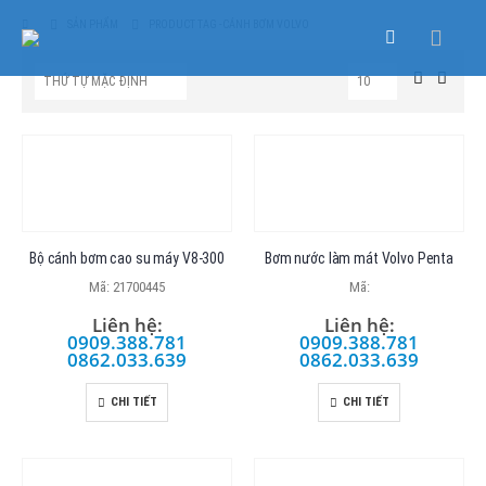
SẢN PHẨM
PRODUCT TAG -
CÁNH BƠM VOLVO
Bộ cánh bơm cao su máy V8-300
Bơm nước làm mát Volvo Penta
Mã: 21700445
Mã:
Liên hệ:
Liên hệ:
0909.388.781
0909.388.781
0862.033.639
0862.033.639
CHI TIẾT
CHI TIẾT