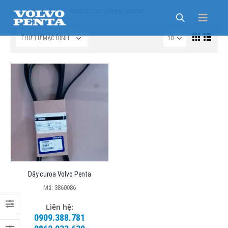
SẢN PHẨM
PRODUCT TAG -
DÂY BELT 3860086
Dây curoa Volvo Penta
Mã: 3860086
Liên hệ:
0909.388.781