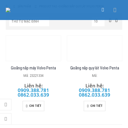
SẢN PHẨM
PRODUCT TAG -
GIOĂNG NẮP QUY LÁT VOLVO PENTA
Gioăng nắp máy Volvo Penta
Gioăng nắp quy lát Volvo Penta
Mã: 23221334
Mã:
Liên hệ:
Liên hệ:
0909.388.781
0909.388.781
0862.033.639
0862.033.639
CHI TIẾT
CHI TIẾT