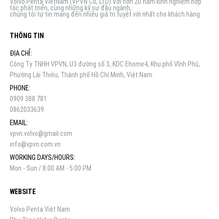
Volvo Penta VietNam (VPVN Co,.LTD).Với hơn 20 năm kinh nghiệm hợp
tác phát triển, cùng những kỹ sư đầu ngành,
chúng tôi tự tin mang đến nhiều giá trị tuyệt vời nhất cho khách hàng.
THÔNG TIN
ĐỊA CHỈ:
Công Ty TNHH VPVN, U3 đường số 3, KDC Ehome4, Khu phố Vĩnh Phú,
Phường Lái Thiêu, Thành phố Hồ Chí Minh, Việt Nam.
PHONE:
0909 388 781
0862033639
EMAIL:
vpvn.volvo@gmail.com
info@vpvn.com.vn
WORKING DAYS/HOURS:
Mon - Sun / 8:00 AM - 5:00 PM
WEBSITE
Volvo Penta Việt Nam