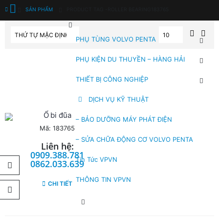
SẢN PHẨM
PRODUCT TAG -
ROLLER BEARING183765
PHỤ TÙNG VOLVO PENTA
PHỤ KIỆN DU THUYỀN – HÀNG HẢI
THIẾT BỊ CÔNG NGHIỆP
DỊCH VỤ KỸ THUẬT
Ổ bi đũa
– BẢO DƯỠNG MÁY PHÁT ĐIỆN
Mã: 183765
– SỬA CHỮA ĐỘNG CƠ VOLVO PENTA
Liên hệ:
0909.388.781
Tin Tức VPVN
0862.033.639
THÔNG TIN VPVN
CHI TIẾT