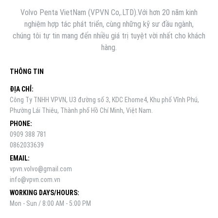
Volvo Penta VietNam (VPVN Co,.LTD).Với hơn 20 năm kinh
nghiệm hợp tác phát triển, cùng những kỹ sư đầu ngành,
chúng tôi tự tin mang đến nhiều giá trị tuyệt vời nhất cho khách
hàng.
THÔNG TIN
ĐỊA CHỈ:
Công Ty TNHH VPVN, U3 đường số 3, KDC Ehome4, Khu phố Vĩnh Phú,
Phường Lái Thiêu, Thành phố Hồ Chí Minh, Việt Nam.
PHONE:
0909 388 781
0862033639
EMAIL:
vpvn.volvo@gmail.com
info@vpvn.com.vn
WORKING DAYS/HOURS:
Mon - Sun / 8:00 AM - 5:00 PM