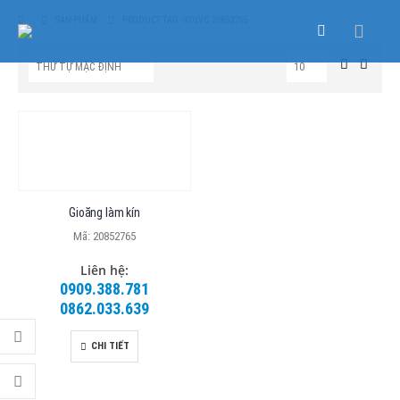
SẢN PHẨM
PRODUCT TAG -
VOLVO 20852765
Gioăng làm kín
Mã: 20852765
Liên hệ:
0909.388.781
0862.033.639
CHI TIẾT