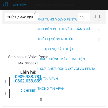
SẢN PHẨM
PRODUCT TAG -
VOLVO 3803828
PHỤ TÙNG VOLVO PENTA
PHỤ KIỆN DU THUYỀN – HÀNG HẢI
THIẾT BỊ CÔNG NGHIỆP
DỊCH VỤ KỸ THUẬT
Bơm cao áp Volvo Penta
– BẢO DƯỠNG MÁY PHÁT ĐIỆN
Mã: 3803828
– SỬA CHỮA ĐỘNG CƠ VOLVO PENTA
Liên hệ:
0909.388.781
Tin Tức VPVN
0862.033.639
THÔNG TIN VPVN
CHI TIẾT