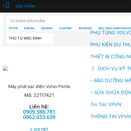
SẢN PHẨM
PRODUCT TAG -
VOLVO ALTERNATOR 22117421
TỪ KHÓA SẢN PHẨM
477119
876294
3828041
21347087
85108352
BẠC TRỤC CAM VOLVO 
PHỤ TÙNG VOLV
PHỤ KIỆN DU TH
THIẾT BỊ CÔNG N
DỊCH VỤ KỸ 
– BẢO DƯỠNG MÁ
Máy phát sạc điện Volvo Penta
– SỬA CHỮA ĐỘN
Mã: 22117421
Tin Tức VPVN
Liên hệ:
0909.388.781
THÔNG TIN VPVN
0862.033.639
CHI TIẾT