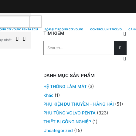
ĐỘNG CƠ VOLVO PENTA ECU
BỘ ĐẠI TU ĐỘNG CƠ VOLVO
CONTROL UNIT VOLVO
CÁNH
TÌM KIẾM
uy nhất
DANH MỤC SẢN PHẨM
HỆ THỐNG LÀM MÁT
(3)
Khác
(1)
PHỤ KIỆN DU THUYỀN – HÀNG HẢI
(51)
PHỤ TÙNG VOLVO PENTA
(323)
THIẾT BỊ CÔNG NGHIỆP
(1)
Uncategorized
(15)