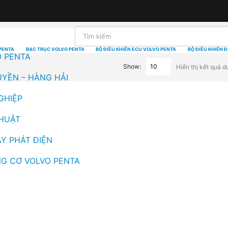
PENTA
BẠC TRỤC VOLVO PENTA
BỘ ĐIỀU KHIỂN ECU VOLVO PENTA
BỘ ĐIỀU KHIỂN 
O PENTA
Show:
Hiển thị kết quả d
UYỀN – HÀNG HẢI
GHIỆP
THUẬT
Y PHÁT ĐIỆN
G CƠ VOLVO PENTA