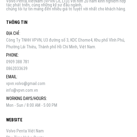
Volvo Penta VietNam (VPVN Co,.LTD).Với hơn 20 năm kinh nghiệm hợp
tác phát triển, cùng những kỹ sư đầu ngành,
chúng tôi tự tin mang đến nhiều giá trị tuyệt vời nhất cho khách hàng.
THÔNG TIN
ĐỊA CHỈ:
Công Ty TNHH VPVN, U3 đường số 3, KDC Ehome4, Khu phố Vĩnh Phú,
Phường Lái Thiêu, Thành phố Hồ Chí Minh, Việt Nam.
PHONE:
0909 388 781
0862033639
EMAIL:
vpvn.volvo@gmail.com
info@vpvn.com.vn
WORKING DAYS/HOURS:
Mon - Sun / 8:00 AM - 5:00 PM
WEBSITE
Volvo Penta Việt Nam