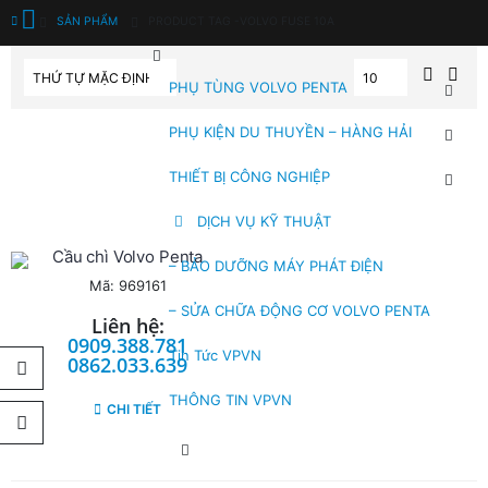
SẢN PHẨM
PRODUCT TAG -
VOLVO FUSE 10A
PHỤ TÙNG VOLVO PENTA
PHỤ KIỆN DU THUYỀN – HÀNG HẢI
THIẾT BỊ CÔNG NGHIỆP
DỊCH VỤ KỸ THUẬT
Cầu chì Volvo Penta
– BẢO DƯỠNG MÁY PHÁT ĐIỆN
Mã: 969161
– SỬA CHỮA ĐỘNG CƠ VOLVO PENTA
Liên hệ:
0909.388.781
Tin Tức VPVN
0862.033.639
THÔNG TIN VPVN
CHI TIẾT