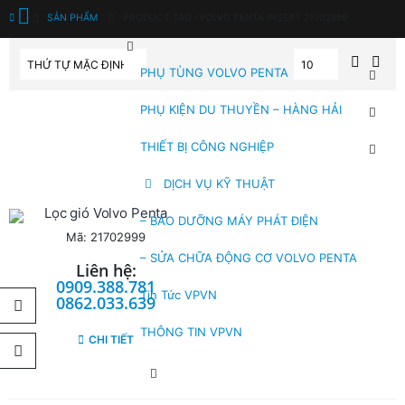
SẢN PHẨM
PRODUCT TAG -
VOLVO PENTA INSERT 21702999
PHỤ TÙNG VOLVO PENTA
PHỤ KIỆN DU THUYỀN – HÀNG HẢI
THIẾT BỊ CÔNG NGHIỆP
DỊCH VỤ KỸ THUẬT
Lọc gió Volvo Penta
– BẢO DƯỠNG MÁY PHÁT ĐIỆN
Mã: 21702999
– SỬA CHỮA ĐỘNG CƠ VOLVO PENTA
Liên hệ:
0909.388.781
Tin Tức VPVN
0862.033.639
THÔNG TIN VPVN
CHI TIẾT