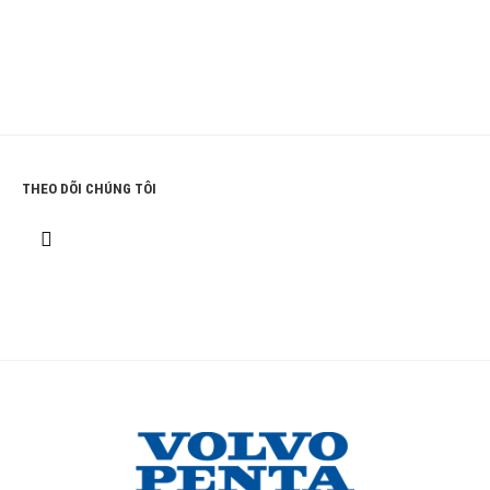
THEO DÕI CHÚNG TÔI