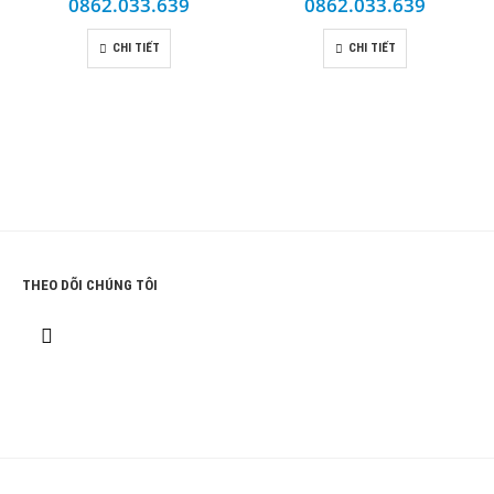
0862.033.639
0862.033.639
CHI TIẾT
CHI TIẾT
THEO DÕI CHÚNG TÔI