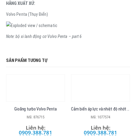
HÃNG XUẤT XỨ:
Volvo Penta (Thụy Điển)
Note: bộ xi lanh động cơ Volvo Penta – part 6
SẢN PHẨM TƯƠNG TỰ
Gioăng turbo Volvo Penta
Cảm biến áp lực và nhiệt độ nhớt Volvo
Mã: 876715
Mã: 1077574
Liên hệ:
Liên hệ:
0909.388.781
0909.388.781