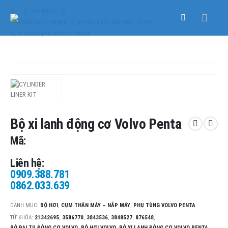
SẢN PHẨM
PHỤ TÙNG VOLVO PENTA
,
CỤM THÂN MÁY – NẮP MÁY
,
BỘ HƠI
BỘ XI LANH ĐỘNG CƠ VOLVO PENTA
Bộ xi lanh động cơ Volvo Penta
Mã:
Liên hệ:
0909.388.781
0862.033.639
DANH MỤC:
BỘ HƠI
,
CỤM THÂN MÁY – NẮP MÁY
,
PHỤ TÙNG VOLVO PENTA
TỪ KHÓA:
21342695
,
3586770
,
3843536
,
3848527
,
876548
,
BỘ ĐẠI TU ĐỘNG CƠ VOLVO
,
BỘ HƠI VOLVO
,
BỘ XI LANH ĐỘNG CƠ VOLVO PENTA
,