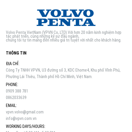
Volvo Penta VietNam (VPVN Co,.LTD).Với hơn 20 năm kinh nghiệm hợp
tác phát triển, cùng những kỹ sư đầu ngành,
chúng tôi tự tin mang đến nhiều giá trị tuyệt vời nhất cho khách hàng.
THÔNG TIN
ĐỊA CHỈ:
Công Ty TNHH VPVN, U3 đường số 3, KDC Ehome4, Khu phố Vĩnh Phú,
Phường Lái Thiêu, Thành phố Hồ Chí Minh, Việt Nam.
PHONE:
0909 388 781
0862033639
EMAIL:
vpvn.volvo@gmail.com
info@vpvn.com.vn
WORKING DAYS/HOURS: