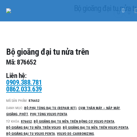
Bộ gioăng đại tu nửa t
SẢN PHẨM
PHỤ TÙNG VOLVO PENTA
,
CỤM THÂN MÁY – NẮP MÁY
,
GIOĂNG, PHỚT
,
BỘ PHỤ TÙNG ĐẠI TU (REPAIR KIT)
BỘ GIOĂNG ĐẠI TU NỬA TRÊN
Bộ gioăng đại tu nửa trên
Mã: 876652
Liên hệ:
0909.388.781
0862.033.639
MÃ SẢN PHẨM:
876652
DANH MỤC:
BỘ PHỤ TÙNG ĐẠI TU (REPAIR KIT)
,
CỤM THÂN MÁY – NẮP MÁY
,
GIOĂNG, PHỚT
,
PHỤ TÙNG VOLVO PENTA
TỪ KHÓA:
876652
,
BỘ GIOĂNG ĐẠI TU NỬA TRÊN ĐỘNG CƠ VOLVO PENTA
,
BỘ GIOĂNG ĐẠI TU NỬA TRÊN VOLVO
,
BỘ GIOĂNG ĐẠI TU NỬA TRÊN VOLVO PENTA
,
BỘ GIOĂNG ĐẠI TU VOLVO PENTA
,
VOLVO DE-CARBONIZING
,