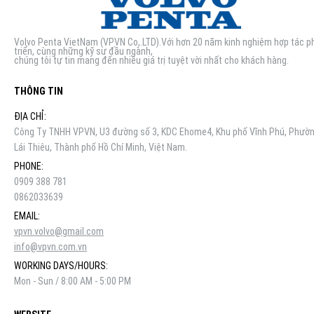
Volvo Penta VietNam (VPVN Co,.LTD).Với hơn 20 năm kinh nghiệm hợp tác p
triển, cùng những kỹ sư đầu ngành,
chúng tôi tự tin mang đến nhiều giá trị tuyệt vời nhất cho khách hàng.
THÔNG TIN
ĐỊA CHỈ:
Công Ty TNHH VPVN, U3 đường số 3, KDC Ehome4, Khu phố Vĩnh Phú, Phườ
Lái Thiêu, Thành phố Hồ Chí Minh, Việt Nam.
PHONE:
0909 388 781
0862033639
EMAIL:
vpvn.volvo@gmail.com
info@vpvn.com.vn
WORKING DAYS/HOURS:
Mon - Sun / 8:00 AM - 5:00 PM