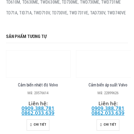
TD610M, TD630ME, TWD630ME, TD730ME, TWD730ME, TWD731ME
TD71A, TID71A, TWD710V, TD730VE, TWD731VE, TAD730V, TWD740VE
SẢN PHẨM TƯƠNG TỰ
Cảm biến nhiệt độ Volvo
Cảm biến áp suất Volvo
Mã: 20576614
Mã: 22899626
Liên hệ:
Liên hệ:
0909.388.781
0909.388.781
0862.033.639
0862.033.639
CHI TIẾT
CHI TIẾT