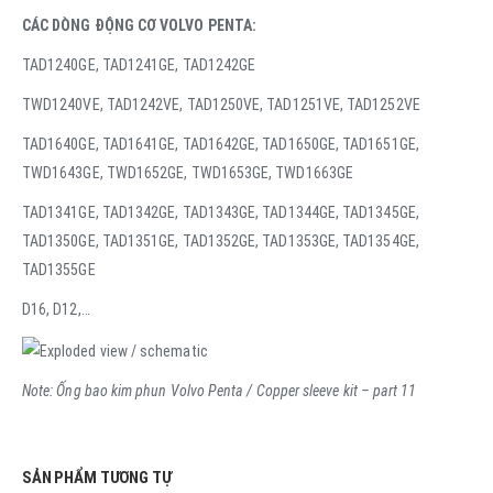
CÁC DÒNG ĐỘNG CƠ VOLVO PENTA:
TAD1240GE, TAD1241GE, TAD1242GE
TWD1240VE, TAD1242VE, TAD1250VE, TAD1251VE, TAD1252VE
TAD1640GE, TAD1641GE, TAD1642GE, TAD1650GE, TAD1651GE,
TWD1643GE, TWD1652GE, TWD1653GE, TWD1663GE
TAD1341GE, TAD1342GE, TAD1343GE, TAD1344GE, TAD1345GE,
TAD1350GE, TAD1351GE, TAD1352GE, TAD1353GE, TAD1354GE,
TAD1355GE
D16, D12,…
Note: Ống bao kim phun Volvo Penta / Copper sleeve kit – part 11
SẢN PHẨM TƯƠNG TỰ