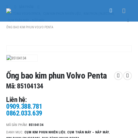
SẢN PHẨM
PHỤ TÙNG VOLVO PENTA
,
CỤM KIM PHUN NHIÊN LIỆU
,
KIM PHUN (INJECTOR)
,
CỤM THÂN MÁY – NẮP MÁY
ỐNG BAO KIM PHUN VOLVO PENTA
Ống bao kim phun Volvo Penta
Mã: 85104134
Liên hệ:
0909.388.781
0862.033.639
MÃ SẢN PHẨM:
85104134
DANH MỤC:
CỤM KIM PHUN NHIÊN LIỆU
,
CỤM THÂN MÁY – NẮP MÁY
,