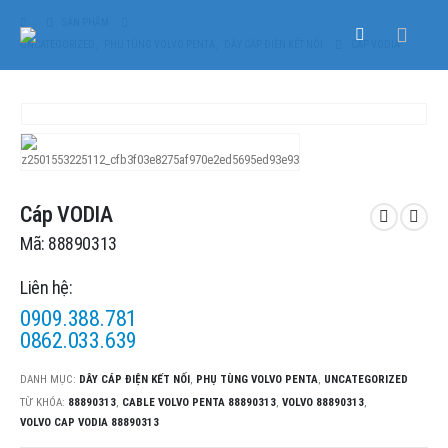
SẢN PHẨM
UNCATEGORIZED
,
PHỤ TÙNG VOLVO PENTA
,
DÂY CÁP ĐIỆN KẾT NỐI
CÁP VODIA
Cáp VODIA
Mã: 88890313
Liên hệ:
0909.388.781
0862.033.639
DANH MỤC:
DÂY CÁP ĐIỆN KẾT NỐI
,
PHỤ TÙNG VOLVO PENTA
,
UNCATEGORIZED
TỪ KHÓA:
88890313
,
CABLE VOLVO PENTA 88890313
,
VOLVO 88890313
,
VOLVO CAP VODIA 88890313