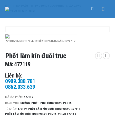
SẢN PHẨM
PHỤ TÙNG VOLVO PENTA
,
GIOĂNG, PHỚT
PHỐT LÀM KÍN ĐUÔI TRỤC
Phốt làm kín đuôi trục
Mã: 477119
Liên hệ:
0909.388.781
0862.033.639
MÃ SẢN PHẨM:
477119
DANH MỤC:
GIOĂNG, PHỚT
,
PHỤ TÙNG VOLVO PENTA
TỪ KHÓA:
477119
,
PHỐT LÀM KÍN ĐUÔI TRỤC VOLVO 477119
,
PHỐT LÀM KÍN ĐUÔI TRỤC VOLVO PENTA
,
VOLVO 477119
,