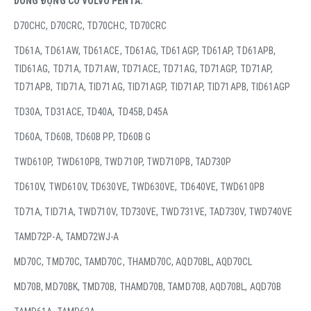
DÒNG ĐỘNG CƠ VOLVO PENTA:
D70CHC, D70CRC, TD70CHC, TD70CRC
TD61A, TD61AW, TD61ACE, TD61AG, TD61AGP, TD61AP, TD61APB,
TID61AG, TD71A, TD71AW, TD71ACE, TD71AG, TD71AGP, TD71AP,
TD71APB, TID71A, TID71AG, TID71AGP, TID71AP, TID71APB, TID61AGP
TD30A, TD31ACE, TD40A, TD45B, D45A
TD60A, TD60B, TD60B PP, TD60B G
TWD610P, TWD610PB, TWD710P, TWD710PB, TAD730P
TD610V, TWD610V, TD630VE, TWD630VE, TD640VE, TWD610PB
TD71A, TID71A, TWD710V, TD730VE, TWD731VE, TAD730V, TWD740VE
TAMD72P-A, TAMD72WJ-A
MD70C, TMD70C, TAMD70C, THAMD70C, AQD70BL, AQD70CL
MD70B, MD70BK, TMD70B, THAMD70B, TAMD70B, AQD70BL, AQD70B