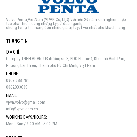
Volvo Penta VietNam (VPVN Co,.LTD).Với hơn 20 năm kinh nghiệm hợp
tác phát triển, cùng những kỹ sư đầu ngành,
chúng tôi tự tin mang đến nhiều giá trị tuyệt vời nhất cho khách hàng.
THÔNG TIN
ĐỊA CHỈ:
Công Ty TNHH VPVN, U3 đường số 3, KDC Ehome4, Khu phố Vĩnh Phú,
Phường Lái Thiêu, Thành phố Hồ Chí Minh, Việt Nam.
PHONE:
0909 388 781
0862033639
EMAIL:
vpvn.volvo@gmail.com
info@vpvn.com.vn
WORKING DAYS/HOURS:
Mon - Sun / 8:00 AM - 5:00 PM