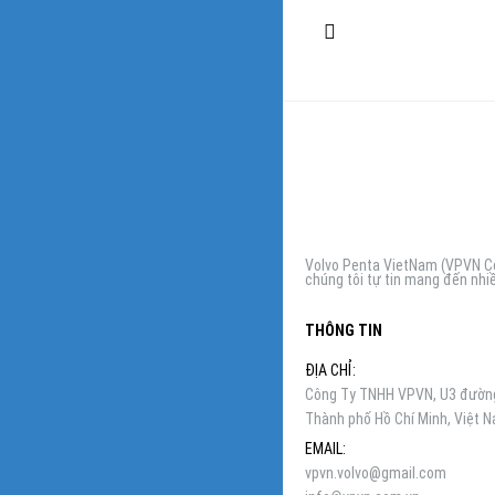
Volvo Penta VietNam (VPVN Co,
chúng tôi tự tin mang đến nhiề
THÔNG TIN
ĐỊA CHỈ:
Công Ty TNHH VPVN, U3 đường 
Thành phố Hồ Chí Minh, Việt 
EMAIL:
vpvn.volvo@gmail.com