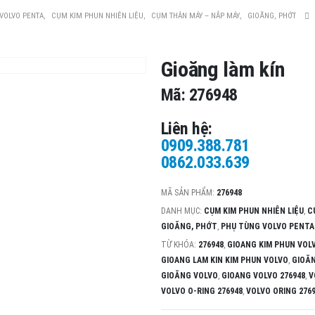
VOLVO PENTA
,
CỤM KIM PHUN NHIÊN LIỆU
,
CỤM THÂN MÁY – NẮP MÁY
,
GIOĂNG, PHỚT
Gioăng làm kín
Mã: 276948
Liên hệ:
0909.388.781
0862.033.639
MÃ SẢN PHẨM:
276948
DANH MỤC:
CỤM KIM PHUN NHIÊN LIỆU
,
C
GIOĂNG, PHỚT
,
PHỤ TÙNG VOLVO PENTA
TỪ KHÓA:
276948
,
GIOANG KIM PHUN VOLV
GIOANG LAM KIN KIM PHUN VOLVO
,
GIOĂN
GIOĂNG VOLVO
,
GIOANG VOLVO 276948
,
V
VOLVO O-RING 276948
,
VOLVO ORING 276