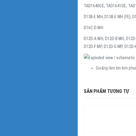
TAD1640GE, TAD1641GE, TAD
D13B-E MH, D13B-E MH (FE), 
D16C-D MH
D12D-A MH, D12D-B MH, D12D-
D12D-F MP, D12D-G MP, D12D-
Gioăng làm kín kim phun 
SẢN PHẨM TƯƠNG TỰ