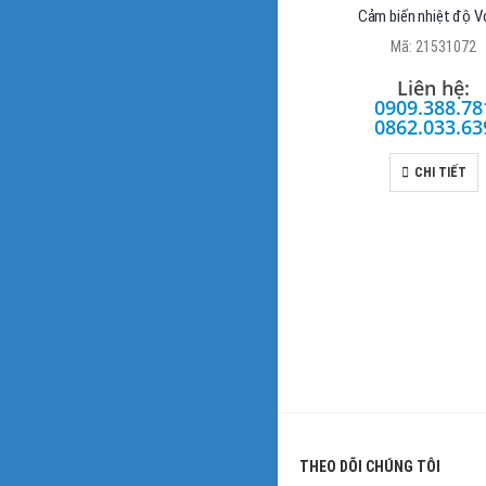
Cảm biến nhiệt độ V
Mã: 21531072
Liên hệ:
0909.388.78
0862.033.63
CHI TIẾT
THEO DÕI CHÚNG TÔI