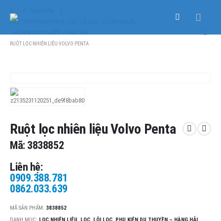
SẢN PHẨM
PHỤ TÙNG VOLVO PENTA
,
LỌC, LÕI LỌC
,
LỌC NHIÊN LIỆU
,
PHỤ KIỆN DU THUYỀN – HÀNG HẢI
RUỘT LỌC NHIÊN LIỆU VOLVO PENTA
Ruột lọc nhiên liệu Volvo Penta
Mã: 3838852
Liên hệ:
0909.388.781
0862.033.639
MÃ SẢN PHẨM:
3838852
DANH MỤC:
LỌC NHIÊN LIỆU
,
LỌC, LÕI LỌC
,
PHỤ KIỆN DU THUYỀN – HÀNG HẢI
,