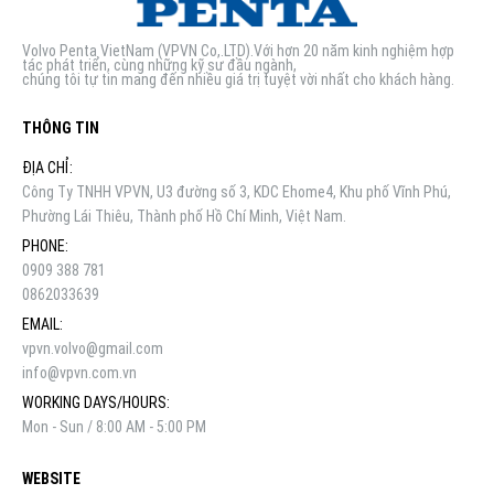
Volvo Penta VietNam (VPVN Co,.LTD).Với hơn 20 năm kinh nghiệm hợp
tác phát triển, cùng những kỹ sư đầu ngành,
chúng tôi tự tin mang đến nhiều giá trị tuyệt vời nhất cho khách hàng.
THÔNG TIN
ĐỊA CHỈ:
Công Ty TNHH VPVN, U3 đường số 3, KDC Ehome4, Khu phố Vĩnh Phú,
Phường Lái Thiêu, Thành phố Hồ Chí Minh, Việt Nam.
PHONE:
0909 388 781
0862033639
EMAIL:
vpvn.volvo@gmail.com
info@vpvn.com.vn
WORKING DAYS/HOURS:
Mon - Sun / 8:00 AM - 5:00 PM
WEBSITE