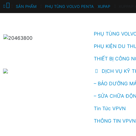
SẢN PHẨM
PHỤ TÙNG VOLVO PENTA
,
XUPAP
XUPPAP 
PHỤ TÙNG VOLV
PHỤ KIỆN DU TH
THIẾT BỊ CÔNG N
DỊCH VỤ KỸ 
– BẢO DƯỠNG MÁ
– SỬA CHỮA ĐỘN
Tin Tức VPVN
THÔNG TIN VPVN