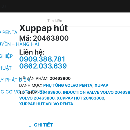
HÚT
Xuppap hút
O PENTA
Mã: 20463800
UYỀN – HÀNG HẢI
Liên hệ:
GHIỆP
0909.388.781
0862.033.639
THUẬT
MÃ SẢN PHẨM:
20463800
Y PHÁT ĐIỆN
DANH MỤC:
PHỤ TÙNG VOLVO PENTA
,
XUPAP
G CƠ VOLVO PENTA
TỪ KHÓA:
20463800
,
INDUCTION VALVE VOLVO 20463
VOLVO 20463800
,
XUPPAP HÚT 20463800
,
XUPPAP HÚT VOLVO PENTA
CHI TIẾT