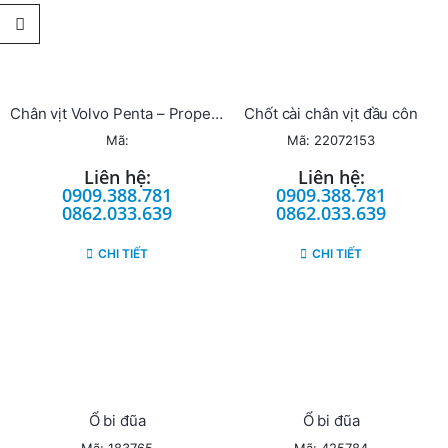
Chân vịt Volvo Penta – Propeller
Chốt cài chân vịt đầu côn
Mã:
Mã: 22072153
Liên hệ:
Liên hệ:
0909.388.781
0909.388.781
0862.033.639
0862.033.639
CHI TIẾT
CHI TIẾT
Ổ bi đũa
Ổ bi đũa
Mã: 183765
Mã: 425784