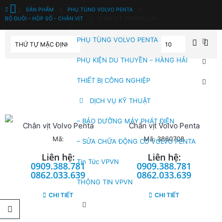
SẢN PHẨM
PHỤ TÙNG VOLVO PENTA
BỘ ĐUÔI – HỘP SỐ - CHÂN VỊT
CHÂN VỊT (PROPELLER)
PHỤ TÙNG VOLVO PENTA
PHỤ KIỆN DU THUYỀN – HÀNG HẢI
THIẾT BỊ CÔNG NGHIỆP
DỊCH VỤ KỸ THUẬT
– BẢO DƯỠNG MÁY PHÁT ĐIỆN
Chân vịt Volvo Penta
Chân vịt Volvo Penta
Mã:
Mã: 3860708
– SỬA CHỮA ĐỘNG CƠ VOLVO PENTA
Liên hệ:
Liên hệ:
Tin Tức VPVN
0909.388.781
0909.388.781
0862.033.639
0862.033.639
THÔNG TIN VPVN
CHI TIẾT
CHI TIẾT