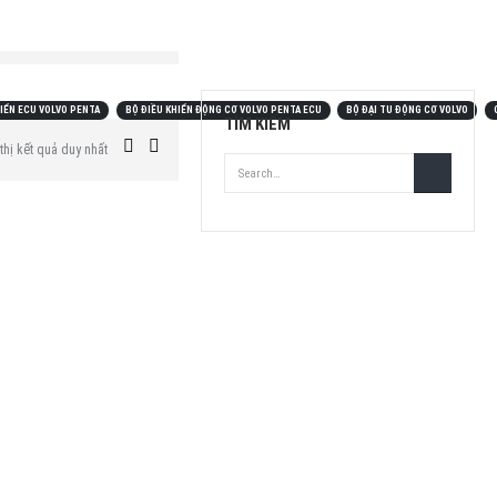
HIỂN ECU VOLVO PENTA
BỘ ĐIỀU KHIỂN ĐỘNG CƠ VOLVO PENTA ECU
BỘ ĐẠI TU ĐỘNG CƠ VOLVO
TÌM KIẾM
thị kết quả duy nhất