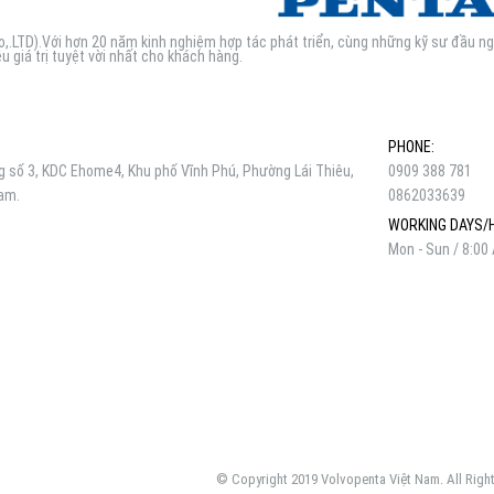
.LTD).Với hơn 20 năm kinh nghiệm hợp tác phát triển, cùng những kỹ sư đầu n
u giá trị tuyệt vời nhất cho khách hàng.
PHONE:
số 3, KDC Ehome4, Khu phố Vĩnh Phú, Phường Lái Thiêu,
0909 388 781
Nam.
0862033639
WORKING DAYS/
Mon - Sun / 8:00
© Copyright 2019 Volvopenta Việt Nam. All Righ