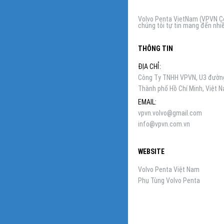
Volvo Penta VietNam (VPVN Co,
chúng tôi tự tin mang đến nhiề
THÔNG TIN
ĐỊA CHỈ:
Công Ty TNHH VPVN, U3 đường 
Thành phố Hồ Chí Minh, Việt 
EMAIL:
vpvn.volvo@gmail.com
info@vpvn.com.vn
WEBSITE
Volvo Penta Việt Nam
Phụ Tùng Volvo Penta