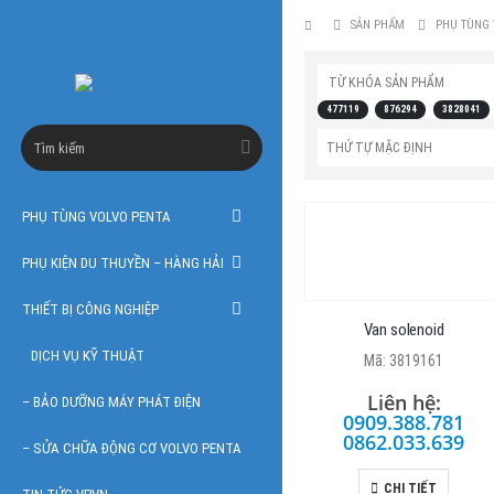
SẢN PHẨM
PHỤ TÙNG 
TỪ KHÓA SẢN PHẨM
477119
876294
3828041
PHỤ TÙNG VOLVO PENTA
PHỤ KIỆN DU THUYỀN – HÀNG HẢI
THIẾT BỊ CÔNG NGHIỆP
Van solenoid
DỊCH VỤ KỸ THUẬT
Mã: 3819161
Liên hệ:
– BẢO DƯỠNG MÁY PHÁT ĐIỆN
0909.388.781
0862.033.639
– SỬA CHỮA ĐỘNG CƠ VOLVO PENTA
CHI TIẾT