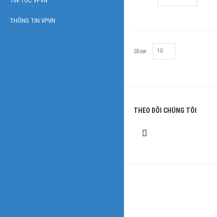
TIN TỨC VPVN
THÔNG TIN VPVN
Show:
THEO DÕI CHÚNG TÔI