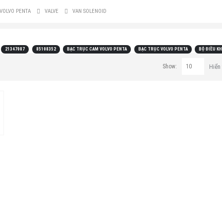
VOLVO PENTA
VALVE
VAN SOLENOID
21347087
85108352
BẠC TRỤC CAM VOLVO PENTA
BẠC TRỤC VOLVO PENTA
BỘ ĐIỀU K
Show:
Hiển 