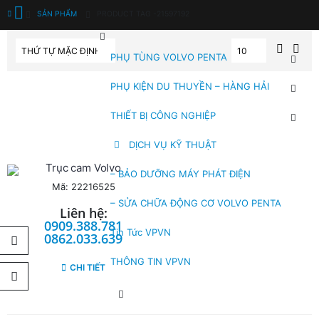
SẢN PHẨM
PRODUCT TAG -
21597192
PHỤ TÙNG VOLVO PENTA
PHỤ KIỆN DU THUYỀN – HÀNG HẢI
THIẾT BỊ CÔNG NGHIỆP
DỊCH VỤ KỸ THUẬT
Trục cam Volvo
– BẢO DƯỠNG MÁY PHÁT ĐIỆN
Mã: 22216525
– SỬA CHỮA ĐỘNG CƠ VOLVO PENTA
Liên hệ:
0909.388.781
Tin Tức VPVN
0862.033.639
THÔNG TIN VPVN
CHI TIẾT