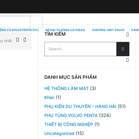
ĐỘNG CƠ VOLVO PENTA ECU
BỘ ĐẠI TU ĐỘNG CƠ VOLVO
CONTROL UNIT VOLVO
CÁNH
TÌM KIẾM
uy nhất
DANH MỤC SẢN PHẨM
HỆ THỐNG LÀM MÁT
(3)
Khác
(1)
PHỤ KIỆN DU THUYỀN – HÀNG HẢI
(51)
PHỤ TÙNG VOLVO PENTA
(324)
THIẾT BỊ CÔNG NGHIỆP
(1)
Uncategorized
(15)