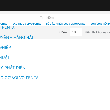
PENTA
BẠC TRỤC VOLVO PENTA
BỘ ĐIỀU KHIỂN ECU VOLVO PENTA
BỘ ĐIỀU KHIỂN 
O PENTA
Show:
Hiển thị kết quả d
UYỀN – HÀNG HẢI
GHIỆP
THUẬT
Y PHÁT ĐIỆN
G CƠ VOLVO PENTA