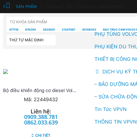
SẢN PHẨM
PRODUCT TAG -
22449432 VOLVOPENTA
TỪ KHÓA SẢN PHẨM
477119
876294
3828041
21347087
85108352
BẠC TRỤC CAM VOLVO 
PHỤ TÙNG VOLV
PHỤ KIỆN DU TH
THIẾT BỊ CÔNG N
DỊCH VỤ KỸ 
– BẢO DƯỠNG MÁ
Bộ điều khiển động cơ diesel Volvo Penta (22449432)
– SỬA CHỮA ĐỘN
Mã: 22449432
Tin Tức VPVN
Liên hệ:
0909.388.781
THÔNG TIN VPVN
0862.033.639
CHI TIẾT