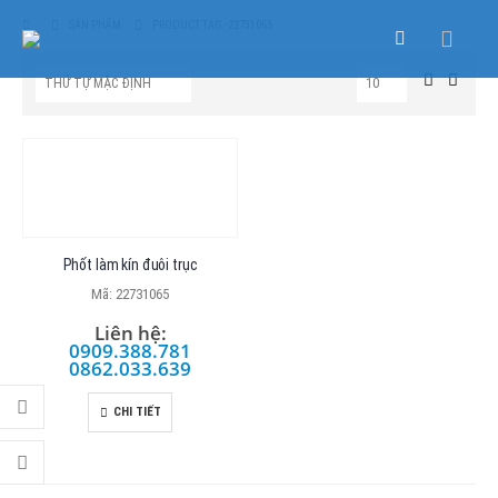
SẢN PHẨM
PRODUCT TAG -
22731065
Phốt làm kín đuôi trục
Mã: 22731065
Liên hệ:
0909.388.781
0862.033.639
CHI TIẾT