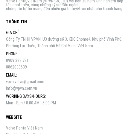
Volvo Penta VietNam (VPVN Co,.LTD).Với hơn 20 năm kinh nghiệm hợp
tác phát triển, cùng những kỹ sư đầu ngành,
chúng tôi tự tin mang đến nhiều giá trị tuyệt vời nhất cho khách hàng.
THÔNG TIN
ĐỊA CHỈ:
Công Ty TNHH VPVN, U3 đường số 3, KDC Ehome4, Khu phố Vĩnh Phú,
Phường Lái Thiêu, Thành phố Hồ Chí Minh, Việt Nam.
PHONE:
0909 388 781
0862033639
EMAIL:
vpvn.volvo@gmail.com
info@vpvn.com.vn
WORKING DAYS/HOURS:
Mon - Sun / 8:00 AM - 5:00 PM
WEBSITE
Volvo Penta Việt Nam