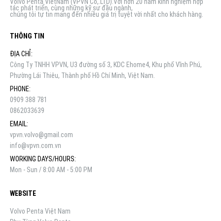
Volvo Penta VietNam (VPVN Co,.LTD).Với hơn 20 năm kinh nghiệm hợp
tác phát triển, cùng những kỹ sư đầu ngành,
chúng tôi tự tin mang đến nhiều giá trị tuyệt vời nhất cho khách hàng.
THÔNG TIN
ĐỊA CHỈ:
Công Ty TNHH VPVN, U3 đường số 3, KDC Ehome4, Khu phố Vĩnh Phú,
Phường Lái Thiêu, Thành phố Hồ Chí Minh, Việt Nam.
PHONE:
0909 388 781
0862033639
EMAIL:
vpvn.volvo@gmail.com
info@vpvn.com.vn
WORKING DAYS/HOURS:
Mon - Sun / 8:00 AM - 5:00 PM
WEBSITE
Volvo Penta Việt Nam