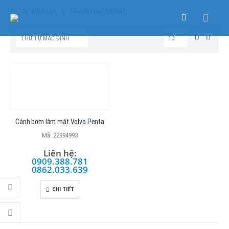
SẢN PHẨM
PRODUCT TAG -
22994993
Cánh bơm làm mát Volvo Penta
Mã: 22994993
Liên hệ:
0909.388.781
0862.033.639
CHI TIẾT