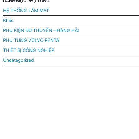
DANH MỤC PHỤ TÙNG
HỆ THỐNG LÀM MÁT
Khác
PHỤ KIỆN DU THUYỀN – HÀNG HẢI
PHỤ TÙNG VOLVO PENTA
THIẾT BỊ CÔNG NGHIỆP
Uncategorized
You've just added this product to the cart: