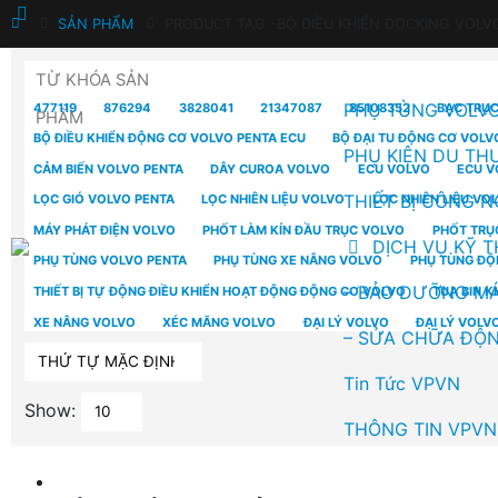
SẢN PHẨM
PRODUCT TAG -
BỘ ĐIỀU KHIỂN DOCKING VOLV
TỪ KHÓA SẢN
PHỤ TÙNG VOLV
477119
876294
3828041
21347087
85108352
BẠC TRỤ
PHẨM
BỘ ĐIỀU KHIỂN ĐỘNG CƠ VOLVO PENTA ECU
BỘ ĐẠI TU ĐỘNG CƠ VOLV
PHỤ KIỆN DU TH
CẢM BIẾN VOLVO PENTA
DÂY CUROA VOLVO
ECU VOLVO
ECU V
THIẾT BỊ CÔNG N
LỌC GIÓ VOLVO PENTA
LỌC NHIÊN LIỆU VOLVO
LỌC NHIÊN LIỆU VO
MÁY PHÁT ĐIỆN VOLVO
PHỐT LÀM KÍN ĐẦU TRỤC VOLVO
PHỐT TRỤ
DỊCH VỤ KỸ 
PHỤ TÙNG VOLVO PENTA
PHỤ TÙNG XE NÂNG VOLVO
PHỤ TÙNG ĐỘ
– BẢO DƯỠNG MÁ
THIẾT BỊ TỰ ĐỘNG ĐIỀU KHIỂN HOẠT ĐỘNG ĐỘNG CƠ VOLVO
TUA BIN K
XE NÂNG VOLVO
XÉC MĂNG VOLVO
ĐẠI LÝ VOLVO
ĐẠI LÝ VOLV
– SỬA CHỮA ĐỘN
Tin Tức VPVN
Show:
THÔNG TIN VPVN