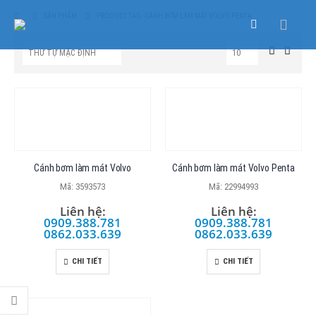
SẢN PHẨM
PRODUCT TAG -
CÁNH BƠM LÀM MÁT VOLVO PENTA
Cánh bơm làm mát Volvo
Cánh bơm làm mát Volvo Penta
Mã: 3593573
Mã: 22994993
Liên hệ:
Liên hệ:
0909.388.781
0909.388.781
0862.033.639
0862.033.639
CHI TIẾT
CHI TIẾT