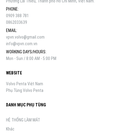
Phường Lái Thiêu, Thành phố Hồ Chí Minh, Việt Nam.
PHONE:
0909 388 781
0862033639
EMAIL:
vpvn.volvo@gmail.com
info@vpvn.com.vn
WORKING DAYS/HOURS:
Mon - Sun / 8:00 AM - 5:00 PM
WEBSITE
Volvo Penta Việt Nam
Phụ Tùng Volvo Penta
DANH MỤC PHỤ TÙNG
HỆ THỐNG LÀM MÁT
Khác