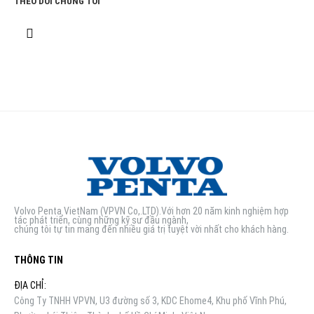
THEO DÕI CHÚNG TÔI
Volvo Penta VietNam (VPVN Co,.LTD).Với hơn 20 năm kinh nghiệm hợp
tác phát triển, cùng những kỹ sư đầu ngành,
chúng tôi tự tin mang đến nhiều giá trị tuyệt vời nhất cho khách hàng.
THÔNG TIN
ĐỊA CHỈ:
Công Ty TNHH VPVN, U3 đường số 3, KDC Ehome4, Khu phố Vĩnh Phú,