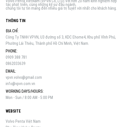
Volvo Penta VietNam (VPVN Co,.LTD).Với hơn 20 năm kinh nghiệm hợp
tác phát triển, cùng những kỹ sư đầu ngành,
chúng tôi tự tin mang đến nhiều giá trị tuyệt vời nhất cho khách hàng.
THÔNG TIN
ĐỊA CHỈ:
Công Ty TNHH VPVN, U3 đường số 3, KDC Ehome4, Khu phố Vĩnh Phú,
Phường Lái Thiêu, Thành phố Hồ Chí Minh, Việt Nam.
PHONE:
0909 388 781
0862033639
EMAIL:
vpvn.volvo@gmail.com
info@vpvn.com.vn
WORKING DAYS/HOURS:
Mon - Sun / 8:00 AM - 5:00 PM
WEBSITE
Volvo Penta Việt Nam