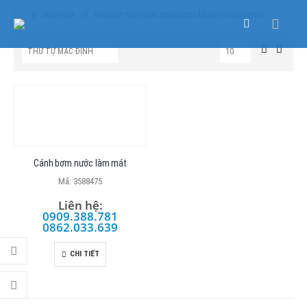
SẢN PHẨM
PRODUCT TAG -
CÁNH BƠM NƯỚC LÀM MÁT VOLVO PENTA
Cánh bơm nước làm mát
Mã: 3588475
Liên hệ:
0909.388.781
0862.033.639
CHI TIẾT