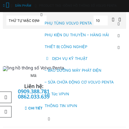
SẢN PHẨM
PRODUCT TAG -
ĐỒNG HỒ THÔNG SỐ VOLVO PENTA
PHỤ TÙNG VOLVO PENTA
PHỤ KIỆN DU THUYỀN – HÀNG HẢI
THIẾT BỊ CÔNG NGHIỆP
DỊCH VỤ KỸ THUẬT
Đồng hồ thông số Volvo Penta
– BẢO DƯỠNG MÁY PHÁT ĐIỆN
Mã:
– SỬA CHỮA ĐỘNG CƠ VOLVO PENTA
Liên hệ:
0909.388.781
Tin Tức VPVN
0862.033.639
THÔNG TIN VPVN
CHI TIẾT