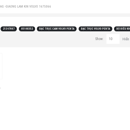
AG -
GIAONG LAM KIN VOLVO 1675066
21347087
85108352
BẠC TRỤC CAM VOLVO PENTA
BẠC TRỤC VOLVO PENTA
BỘ ĐIỀU K
Show:
Hiển 
olvo Penta