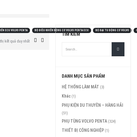
HIỂN ECU VOLVO PENTA
BỘ ĐIỀU KHIỂN ĐỘNG CƠ VOLVO PENTA ECU
BỘ ĐẠI TU ĐỘNG CƠ VOLVO
TÌM KIẾM
thị kết quả duy nhất
DANH MỤC SẢN PHẨM
HỆ THỐNG LÀM MÁT
(3)
Khác
(1)
PHỤ KIỆN DU THUYỀN – HÀNG HẢI
(51)
PHỤ TÙNG VOLVO PENTA
(324)
THIẾT BỊ CÔNG NGHIỆP
(1)