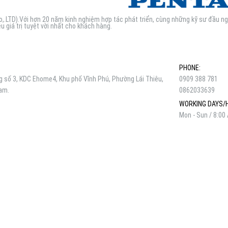
.LTD).Với hơn 20 năm kinh nghiệm hợp tác phát triển, cùng những kỹ sư đầu n
u giá trị tuyệt vời nhất cho khách hàng.
PHONE:
số 3, KDC Ehome4, Khu phố Vĩnh Phú, Phường Lái Thiêu,
0909 388 781
Nam.
0862033639
WORKING DAYS/
Mon - Sun / 8:00