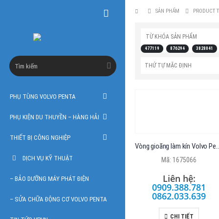
SẢN PHẨM
PRODUCT T
TỪ KHÓA SẢN PHẨM
477119
876294
3828041
PHỤ TÙNG VOLVO PENTA
PHỤ KIỆN DU THUYỀN – HÀNG HẢI
THIẾT BỊ CÔNG NGHIỆP
Vòng gioăng làm kín V
DỊCH VỤ KỸ THUẬT
Mã: 1675066
Liên hệ:
– BẢO DƯỠNG MÁY PHÁT ĐIỆN
0909.388.781
0862.033.639
– SỬA CHỮA ĐỘNG CƠ VOLVO PENTA
CHI TIẾT