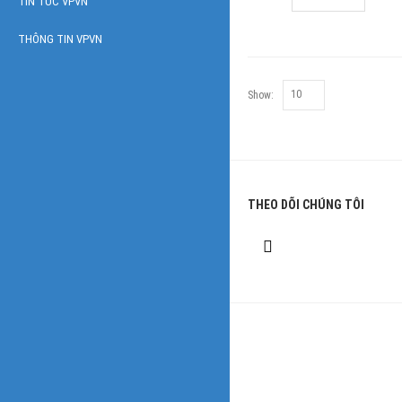
TIN TỨC VPVN
THÔNG TIN VPVN
Show:
THEO DÕI CHÚNG TÔI