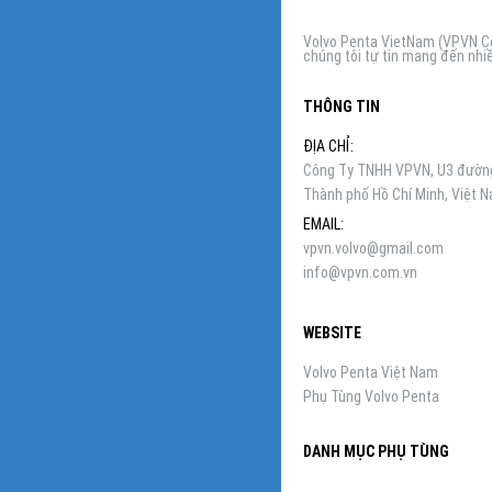
Volvo Penta VietNam (VPVN Co,
chúng tôi tự tin mang đến nhiề
THÔNG TIN
ĐỊA CHỈ:
Công Ty TNHH VPVN, U3 đường 
Thành phố Hồ Chí Minh, Việt 
EMAIL:
vpvn.volvo@gmail.com
info@vpvn.com.vn
WEBSITE
Volvo Penta Việt Nam
Phụ Tùng Volvo Penta
DANH MỤC PHỤ TÙNG