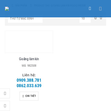
SẢN PHẨM
PRODUCT TAG -
GIOANG LÀM KÍN VOLVO 982508
Gioăng làm kín
Mã: 982508
Liên hệ:
0909.388.781
0862.033.639
CHI TIẾT