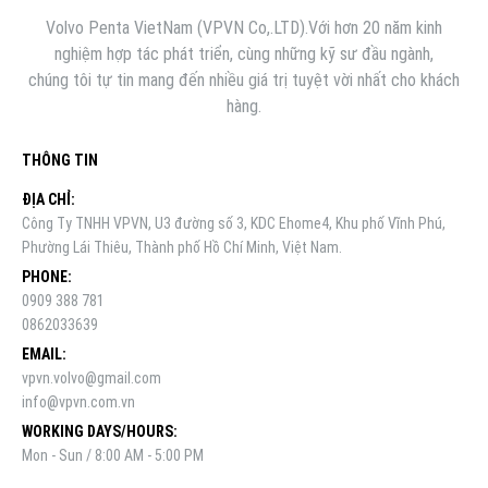
Volvo Penta VietNam (VPVN Co,.LTD).Với hơn 20 năm kinh
nghiệm hợp tác phát triển, cùng những kỹ sư đầu ngành,
chúng tôi tự tin mang đến nhiều giá trị tuyệt vời nhất cho khách
hàng.
THÔNG TIN
ĐỊA CHỈ:
Công Ty TNHH VPVN, U3 đường số 3, KDC Ehome4, Khu phố Vĩnh Phú,
Phường Lái Thiêu, Thành phố Hồ Chí Minh, Việt Nam.
PHONE:
0909 388 781
0862033639
EMAIL:
vpvn.volvo@gmail.com
info@vpvn.com.vn
WORKING DAYS/HOURS:
Mon - Sun / 8:00 AM - 5:00 PM